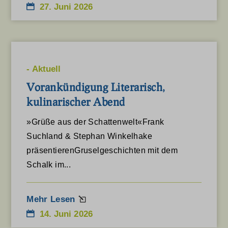
www.gstatic.com
27. Juni 2026
www.hoexter.de
www.komoot.de
www.kreis-hoexter.de
-
Aktuell
www.landesgartenschau-hoexter.de
Vorankündigung Literarisch,
kulinarischer Abend
www.leodesign.de
www.lwl.org
»Grüße aus der Schattenwelt«Frank
Suchland & Stephan Winkelhake
www.wanderbares-deutschland.de
präsentierenGruselgeschichten mit dem
www.wandermagazin.de
Schalk im...
www.wanderverband.de
www.westfaelischerheimatbund.de
Mehr Lesen
14. Juni 2026