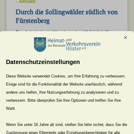
-
Aktuell
Durch die Sollingwälder südlich von
Fürstenberg
Der Arbeitskreis Wandern des HVV lädt Sie
×
zu einer weiteren sommerlichen
Rundwanderung ein. Sie führt vom
Gasthaus...
Datenschutzeinstellungen
Diese Website verwendet Cookies, um Ihre Erfahrung zu verbessern.
Mehr Lesen
Einige sind für die Funktionalität der Website unerlässlich, während
4. Aug. 2026
andere uns helfen, Ihre Nutzungserfahrung zu analysieren und zu
verbessern. Bitte überprüfen Sie Ihre Optionen und treffen Sie Ihre
Wahl.
-
Aktuell
Wenn Sie unter 16 Jahre alt sind, stellen Sie bitte sicher, dass Sie die
Einladung zur Ausstellung „Heimat
Zustimmung eines Elternteils oder Erziehungsberechtigten für alle