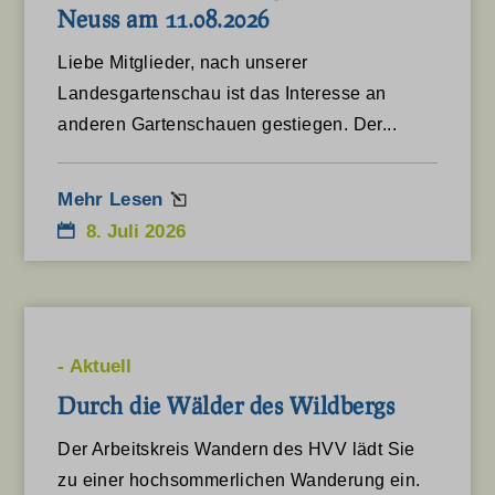
Zustimmung des Nutzers gemäß der DSGVO.
Neuss am 11.08.2026
Details anzeigen
Liebe Mitglieder, nach unserer
Erforderlich
Landesgartenschau ist das Interesse an
asenha_tab
Diese Cookies und Dienste sind für das ordnungsgemäße
anderen Gartenschauen gestiegen. Der...
Funktionieren der Website erforderlich, aber ihre Verwendung
et-editor-available-post-*
erfordert die Zustimmung des Nutzers. Dies kann unter anderem
et-pb-recent-items-colors
Mehr Lesen
Zahlungs-Gateways, Captcha-Dienste, eingebettete
8. Juli 2026
et-pb-recent-items-font_family
Buchungsdienste umfassen.
Details anzeigen
mhcookie
Analyse
wordpress_logged_in_*
cdnjs.cloudflare.com
Statistik-Cookies sammeln Nutzungsinformationen, die uns
wordpress_test_cookie
-
Aktuell
Einblicke geben, wie unsere Besucher mit unserer Website
Durch die Wälder des Wildbergs
interagieren.
wp_lang
Details anzeigen
wp-settings-*
Der Arbeitskreis Wandern des HVV lädt Sie
Medien
zu einer hochsommerlichen Wanderung ein.
wp-settings-time-*