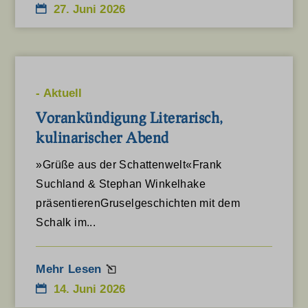
www.gstatic.com
27. Juni 2026
www.hoexter.de
www.komoot.de
www.kreis-hoexter.de
-
Aktuell
www.landesgartenschau-hoexter.de
Vorankündigung Literarisch,
kulinarischer Abend
www.leodesign.de
www.lwl.org
»Grüße aus der Schattenwelt«Frank
Suchland & Stephan Winkelhake
www.wanderbares-deutschland.de
präsentierenGruselgeschichten mit dem
www.wandermagazin.de
Schalk im...
www.wanderverband.de
www.westfaelischerheimatbund.de
Mehr Lesen
14. Juni 2026