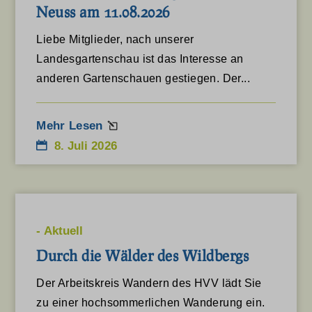
Zustimmung des Nutzers gemäß der DSGVO.
Neuss am 11.08.2026
Details anzeigen
Liebe Mitglieder, nach unserer
Erforderlich
Landesgartenschau ist das Interesse an
asenha_tab
Diese Cookies und Dienste sind für das ordnungsgemäße
anderen Gartenschauen gestiegen. Der...
Funktionieren der Website erforderlich, aber ihre Verwendung
et-editor-available-post-*
erfordert die Zustimmung des Nutzers. Dies kann unter anderem
et-pb-recent-items-colors
Mehr Lesen
Zahlungs-Gateways, Captcha-Dienste, eingebettete
8. Juli 2026
et-pb-recent-items-font_family
Buchungsdienste umfassen.
Details anzeigen
mhcookie
Analyse
wordpress_logged_in_*
cdnjs.cloudflare.com
Statistik-Cookies sammeln Nutzungsinformationen, die uns
wordpress_test_cookie
-
Aktuell
Einblicke geben, wie unsere Besucher mit unserer Website
Durch die Wälder des Wildbergs
interagieren.
wp_lang
Details anzeigen
wp-settings-*
Der Arbeitskreis Wandern des HVV lädt Sie
Medien
zu einer hochsommerlichen Wanderung ein.
wp-settings-time-*