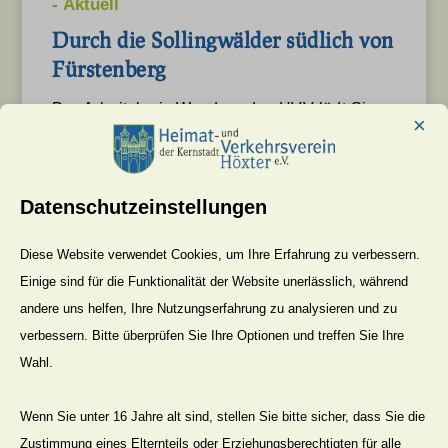
-
Aktuell
Durch die Sollingwälder südlich von
Fürstenberg
Der Arbeitskreis Wandern des HVV lädt Sie
×
zu einer weiteren sommerlichen
Rundwanderung ein. Sie führt vom
Gasthaus...
Datenschutzeinstellungen
Diese Website verwendet Cookies, um Ihre Erfahrung zu verbessern.
Mehr Lesen
Einige sind für die Funktionalität der Website unerlässlich, während
4. Aug. 2026
andere uns helfen, Ihre Nutzungserfahrung zu analysieren und zu
verbessern. Bitte überprüfen Sie Ihre Optionen und treffen Sie Ihre
Wahl.
-
Aktuell
Wenn Sie unter 16 Jahre alt sind, stellen Sie bitte sicher, dass Sie die
Einladung zur Ausstellung „Heimat
Zustimmung eines Elternteils oder Erziehungsberechtigten für alle