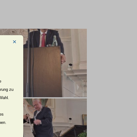
×
e
hrung zu
 Wahl.
nes
ben.