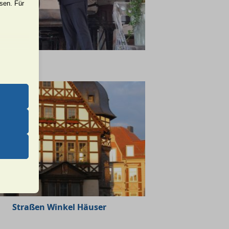
ssen. Für
er Website
 das
 erfordern
Straßen Winkel Häuser
 unter