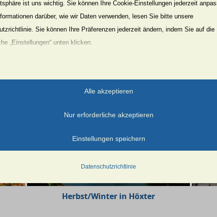
atsphäre ist uns wichtig. Sie können Ihre Cookie-Einstellungen jederzeit anpa
nformationen darüber, wie wir Daten verwenden, lesen Sie bitte unsere
tzrichtlinie. Sie können Ihre Präferenzen jederzeit ändern, indem Sie auf die
che „Einstellungen“ unten klicken.
«
‹
von
2
›
»
Sie, dass das Deaktivieren bestimmter Arten von Cookies Ihr Erlebnis auf d
on uns angebotenen Dienste beeinträchtigen kann.
Alle akzeptieren
zielle
Nur erforderliche akzeptieren
ielle Cookies und Dienste ermöglichen grundlegende Funktionen und sind für
gsgemäße Funktionieren der Website erforderlich. Diese Cookies und Dienste
Einstellungen speichern
 Zustimmung des Nutzers gemäß der DSGVO.
Details anzeigen
Datenschutzrichtlinie
erlich
_tab
Herbst/Winter in Höxter
Cookies und Dienste sind für das ordnungsgemäße Funktionieren der Website
erlich, aber ihre Verwendung erfordert die Zustimmung des Nutzers. Dies kann
r-available-post-*