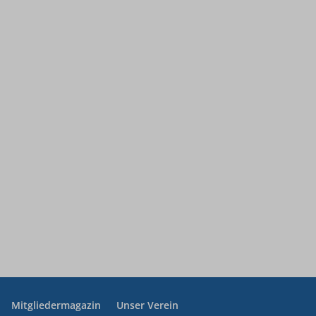
assen.
sere
igen, wie
n
Mitgliedermagazin
Unser Verein