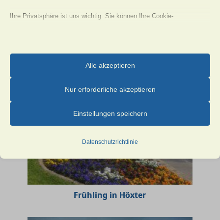
Ihre Privatsphäre ist uns wichtig. Sie können Ihre Cookie-
Einstellungen jederzeit anpassen. Für weitere Informationen darüber,
wie wir Daten verwenden, lesen Sie bitte unsere Datenschutzrichtlinie.
«
‹
von
2
›
»
Sie können Ihre Präferenzen jederzeit ändern, indem Sie auf die
Alle akzeptieren
Schaltfläche „Einstellungen“ unten klicken.
Nur erforderliche akzeptieren
Beachten Sie, dass das Deaktivieren bestimmter Arten von Cookies
Ihr Erlebnis auf der Website und die von uns angebotenen Dienste
Einstellungen speichern
beeinträchtigen kann.
Datenschutzrichtlinie
Essenzielle
Essenzielle Cookies und Dienste ermöglichen grundlegende
Funktionen und sind für das ordnungsgemäße Funktionieren der
Website erforderlich. Diese Cookies und Dienste erfordern keine
Frühling in Höxter
Zustimmung des Nutzers gemäß der DSGVO.
Details anzeigen