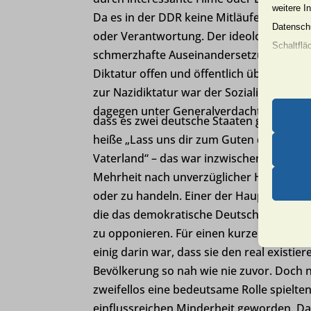
weitere I
Da es in der DDR keine Mitläufer oder Tät
Datenschu
oder Verantwortung. Der ideologisch übe
Schaltflä
schmerzhafte Auseinandersetzung darübe
Diktatur offen und öffentlich über die e
Beachten 
zur Nazidiktatur war der Sozialismus, bas
und die v
dagegen unter Generalverdacht. Hitler
dass es zwei deutsche Staaten gäbe, öffe
heiße „Lass uns dir zum Guten dienen, De
Essen
Vaterland“ – das war inzwischen unsag-
Essenz
Mehrheit nach unverzüglicher Herstellun
ordnun
oder zu handeln. Einer der Hauptgründe
keine
die das demokratische Deutschland dem 
zu opponieren. Für einen kurzen Moment 
Erford
einig darin war, dass sie den real existi
asenha
Diese 
Bevölkerung so nah wie nie zuvor. Doch 
erford
et-edito
zweifellos eine bedeutsame Rolle spielte
andere
einflussreichen Minderheit geworden. D