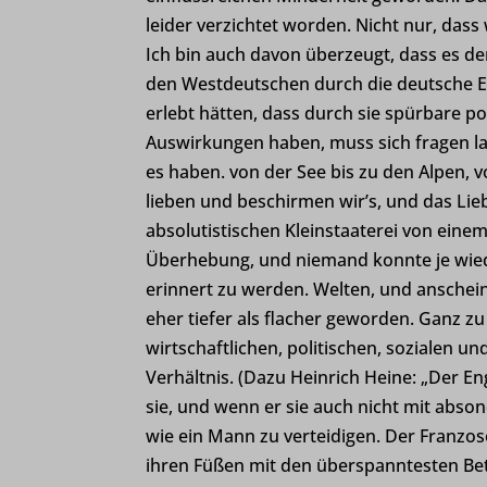
et-pb-r
leider verzichtet worden. Nicht nur, dass w
et-pb-r
Ich bin auch davon überzeugt, dass es de
Analy
den Westdeutschen durch die deutsche E
cdnjs.c
mhcook
Statis
erlebt hätten, dass durch sie spürbare p
Besuch
wordpre
Auswirkungen haben, muss sich fragen l
wordpre
es haben.
von der See bis zu den Alpen, 
Medi
lieben und beschirmen wir’s, und das Lieb
wp_lan
tk_ai
Diese 
absolutistischen Kleinstaaterei von eine
wp-sett
eingeb
Überhebung, und niemand konnte je wied
erinnert zu werden.
Welten, und anschein
wp-sett
eher tiefer als flacher geworden. Ganz z
Ander
www.hvv
wirtschaftlichen, politischen, sozialen un
fonts.g
Diese 
hvv-hoe
Verhältnis. (Dazu Heinrich Heine: „Der Eng
spezifi
fonts.g
sie, und wenn er sie auch nicht mit absond
maps.g
wie ein Mann zu verteidigen. Der Franzose 
ihren Füßen mit den überspanntesten Bete
youtu.b
et-editi