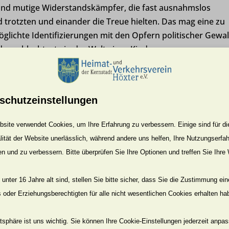
 und mutige Widerstandskämpfer, die fast ausnahmslos
trotzten und einander die Treue hielten. Das mag eine zu
öglichte Identifizierungen mit den Opfern politischer Gewal
as schlechteste in der Welt eines Kindes.
se Art der Aufklärung mehr als einen Haken hatte:
tand zwar nicht vollständig, aber weitgehend ausgeblende
schutzeinstellungen
er und sechziger Jahren, in denen ich die Schule besuchte –
site verwendet Cookies, um Ihre Erfahrung zu verbessern. Einige sind für di
falls am Rande Erwähnung.
lität der Website unerlässlich, während andere uns helfen, Ihre Nutzungserfa
n Lesart zufolge keine Nazis mehr, weil diese entweder ihrer
en und zu verbessern. Bitte überprüfen Sie Ihre Optionen und treffen Sie Ihre
oder sich rechtzeitig in den Westen gerettet hatten, wo si
unter 16 Jahre alt sind, stellen Sie bitte sicher, dass Sie die Zustimmung ei
ls oder Erziehungsberechtigten für alle nicht wesentlichen Cookies erhalten ha
ulpiert: Per Dekret war sie zum Alleinerben der Opfer und
ph Giordano nannte dieses Phänomen, das nur ab und zu
atsphäre ist uns wichtig. Sie können Ihre Cookie-Einstellungen jederzeit anpa
rchbrochen wurde, zutreffend „verordneter Antifaschismus