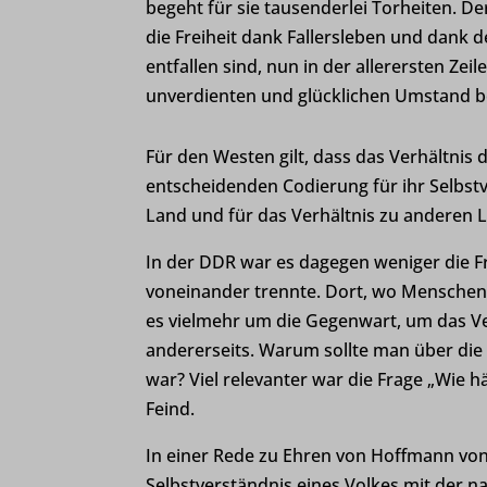
begeht für sie tausenderlei Torheiten. De
die Freiheit dank Fallersleben und dank 
et-reco
entfallen sind, nun in der allerersten Ze
et-save
unverdienten und glücklichen Umstand be
et-savin
Für den Westen gilt, dass das Verhältni
www.gst
entscheidenden Codierung für ihr Selbstv
www.hoe
Land und für das Verhältnis zu anderen 
www.ko
In der DDR war es dagegen weniger die Fr
www.kre
voneinander trennte. Dort, wo Menschen i
es vielmehr um die Gegenwart, um das Ve
www.lan
andererseits. Warum sollte man über die N
www.leo
war? Viel relevanter war die Frage „Wie 
Feind.
www.lwl
www.wan
In einer Rede zu Ehren von Hoffmann von 
Selbstverständnis eines Volkes mit der 