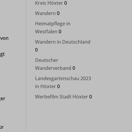
Kreis Höxter
0
Wandern
0
Heimatpflege in
e
Westfalen
0
 von
Wandern in Deutschland
0
igt
Deutscher
Wanderverband
0
Landesgartenschau 2023
in Höxter
0
Werbefilm Stadt Höxter
0
ger
ür