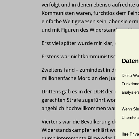
verfolgt und in denen ebenso aufrechte
Kommunisten waren, furchtlos dem Feind 
einfache Welt gewesen sein, aber sie erm
und mit Figuren des Widerstands – nicht d
Erst viel später wurde mir klar, dass die
Erstens war nichtkommunistischer Widers
Daten
Zweitens fand – zumindest in den fünfzig
Diese Web
millionenfache Mord an den Juden allen
Funktiona
Drittens gab es in der DDR der offizielle
analysier
gerechten Strafe zugeführt worden waren 
angeblich hochwillkommen waren.
Wenn Sie 
Elterntei
Viertens war die Bevölkerung der DDR exk
Widerstandskämpfer erklärt worden. Ral
Ihre Priv
durch interessante Filme oder Bücher du