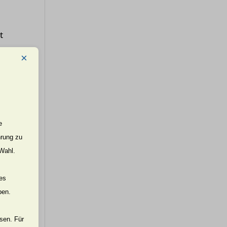
t
×
t.
 der
e
hrung zu
 Wahl.
e
nes
ben.
ssen. Für
“.