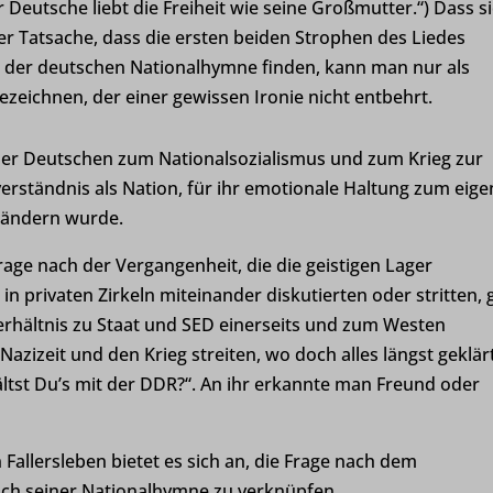
r Deutsche liebt die Freiheit wie seine Großmutter.“) Dass s
der Tatsache, dass die ersten beiden Strophen des Liedes
mmend-sync-post-*
ile der deutschen Nationalhymne finden, kann man nur als
d-post*
zeichnen, der einer gewissen Ironie nicht entbehrt.
g-post-*
s der Deutschen zum Nationalsozialismus und zum Krieg zur
atic.com
erständnis als Nation, für ihr emotionale Haltung zum eig
xter.de
Ländern wurde.
moot.de
age nach der Vergangenheit, die die geistigen Lager
is-hoexter.de
n privaten Zirkeln miteinander diskutierten oder stritten, 
rhältnis zu Staat und SED einerseits und zum Westen
desgartenschau-hoexter.de
azizeit und den Krieg streiten, wo doch alles längst geklär
design.de
hältst Du’s mit der DDR?“. An ihr erkannte man Freund oder
.org
derbares-deutschland.de
Fallersleben bietet es sich an, die Frage nach dem
nach seiner Nationalhymne zu verknüpfen.