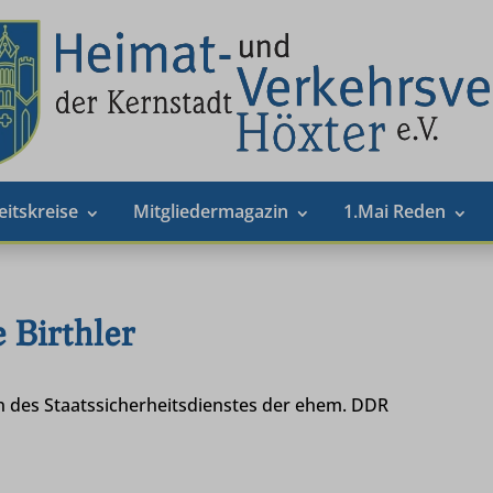
eitskreise
Mitgliedermagazin
1.Mai Reden
 Birthler
n des Staatssicherheitsdienstes der ehem. DDR