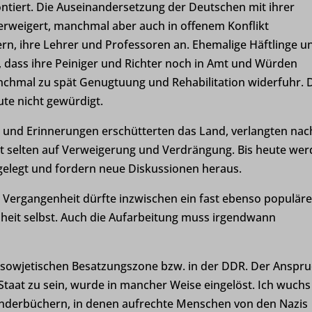
ntiert. Die Auseinandersetzung der Deutschen mit ihrer
erweigert, manchmal aber auch in offenem Konflikt
tern, ihre Lehrer und Professoren an. Ehemalige Häftlinge u
 dass ihre Peiniger und Richter noch in Amt und Würden
nchmal zu spät Genugtuung und Rehabilitation widerfuhr. 
te nicht gewürdigt.
 und Erinnerungen erschütterten das Land, verlangten nac
t selten auf Verweigerung und Verdrängung. Bis heute we
gelegt und fordern neue Diskussionen heraus.
r Vergangenheit dürfte inzwischen ein fast ebenso populär
heit selbst. Auch die Aufarbeitung muss irgendwann
er sowjetischen Besatzungszone bzw. in der DDR. Der Anspr
 Staat zu sein, wurde in mancher Weise eingelöst. Ich wuchs
nderbüchern, in denen aufrechte Menschen von den Nazis