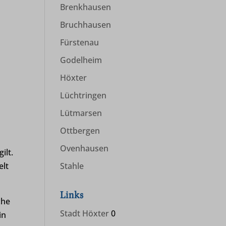
Brenkhausen
Bruchhausen
Fürstenau
Godelheim
Höxter
Lüchtringen
Lütmarsen
Ottbergen
Ovenhausen
ilt.
elt
Stahle
Links
che
Stadt Höxter
0
in