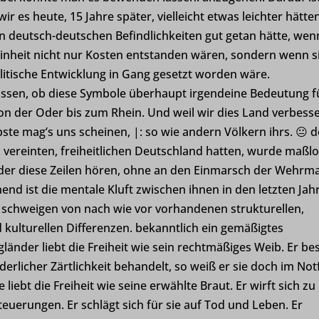
ecent-items-colors
Details anzeigen
ir es heute, 15 Jahre später, vielleicht etwas leichter hätte
ecent-items-font_family
n deutsch-deutschen Befindlichkeiten gut getan hätte, wen
se
inheit nicht nur Kosten entstanden wären, sondern wenn s
loudflare.com
ie
tik-Cookies sammeln Nutzungsinformationen, die uns Einblicke geben, wie un
olitische Entwicklung in Gang gesetzt worden wäre.
er mit unserer Website interagieren.
ss_logged_in_*
assen, ob diese Symbole überhaupt irgendeine Bedeutung f
Details anzeigen
ss_test_cookie
von der Oder bis zum Rhein. Und weil wir dies Land verbess
en
ste mag’s uns scheinen, |: so wie andern Völkern ihrs. 😐
d
g
Cookies und Dienste sind erforderlich, um bestimmte Medienelemente anzuze
m vereinten, freiheitlichen Deutschland hatten, wurde maßl
ings-*
ettete Videos, Karten, Beiträge in sozialen Medien usw.
er diese Zeilen hören, ohne an den Einmarsch der Wehrm
end ist die mentale Kluft zwischen ihnen in den letzten Jah
Details anzeigen
ings-time-*
u schweigen von nach wie vor vorhandenen strukturellen,
e Dienste
-hoexter.de
d kulturellen Differenzen.
bekanntlich ein gemäßigtes
oogleapis.com
Kategorie umfasst alle Cookies, Domains und Dienste, die nicht in die andere
xter.de
länder liebt die Freiheit wie sein rechtmäßiges Weib. Er bes
schen Kategorien fallen oder nicht eindeutig kategorisiert wurden.
static.com
erlicher Zärtlichkeit behandelt, so weiß er sie doch im Notf
Details anzeigen
oogleapis.com
liebt die Freiheit wie seine erwählte Braut. Er wirft sich zu
uerungen. Er schlägt sich für sie auf Tod und Leben. Er
e
ng-post-*