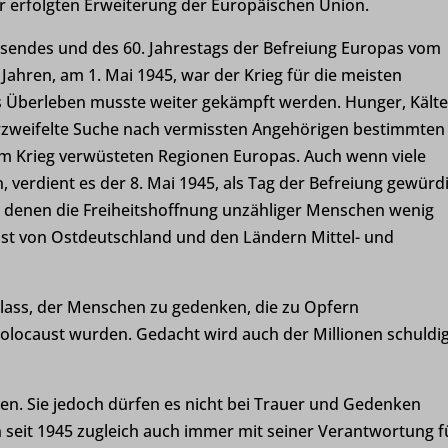
r erfolgten Erweiterung der Europäischen Union.
sendes und des 60. Jahrestags der Befreiung Europas vom
 Jahren, am 1. Mai 1945, war der Krieg für die meisten
 Überleben musste weiter gekämpft werden. Hunger, Kält
erzweifelte Suche nach vermissten Angehörigen bestimmten
vom Krieg verwüsteten Regionen Europas. Auch wenn viele
erdient es der 8. Mai 1945, als Tag der Befreiung gewürd
in denen die Freiheitshoffnung unzähliger Menschen wenig
 ist von Ostdeutschland und den Ländern Mittel- und
nlass, der Menschen zu gedenken, die zu Opfern
Holocaust wurden. Gedacht wird auch der Millionen schuldi
schen. Sie jedoch dürfen es nicht bei Trauer und Gedenken
n seit 1945 zugleich auch immer mit seiner Verantwortung f