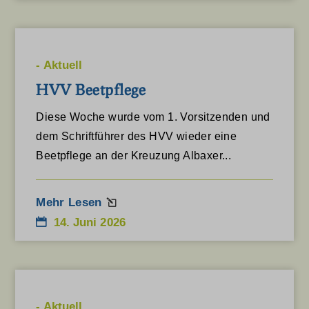
www.lwl.org
www.wanderbares-deutschland.de
www.wandermagazin.de
-
Aktuell
www.wanderverband.de
HVV Beetpflege
www.westfaelischerheimatbund.de
Diese Woche wurde vom 1. Vorsitzenden und
dem Schriftführer des HVV wieder eine
Beetpflege an der Kreuzung Albaxer...
Mehr Lesen
14. Juni 2026
-
Aktuell