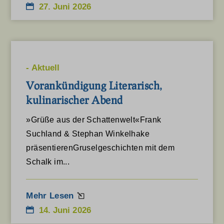
27. Juni 2026
Details anzeigen
youtu.be
et-editing-post-*
et-recommend-sync-post-*
-
Aktuell
et-saved-post*
Vorankündigung Literarisch,
et-saving-post-*
kulinarischer Abend
www.gstatic.com
»Grüße aus der Schattenwelt«Frank
www.hoexter.de
Suchland & Stephan Winkelhake
präsentierenGruselgeschichten mit dem
www.komoot.de
Schalk im...
www.kreis-hoexter.de
www.landesgartenschau-hoexter.de
Mehr Lesen
www.leodesign.de
14. Juni 2026