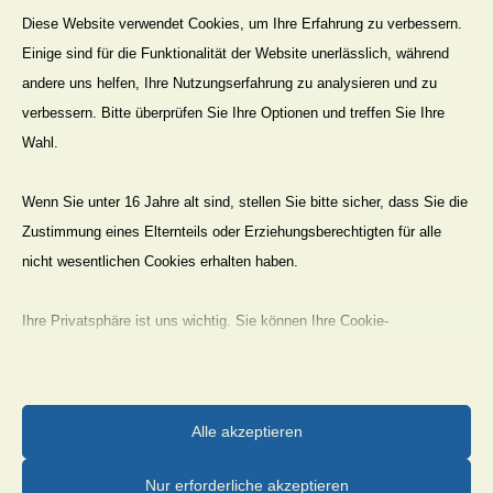
Diese Website verwendet Cookies, um Ihre Erfahrung zu verbessern.
gestalten – Westfalen erzählen. Der
Einige sind für die Funktionalität der Website unerlässlich, während
Westfälische Heimatbund (WHB)
andere uns helfen, Ihre Nutzungserfahrung zu analysieren und zu
von 1915 bis heute“
verbessern. Bitte überprüfen Sie Ihre Optionen und treffen Sie Ihre
Liebe Mitglieder und Freunde des HVV
Wahl.
Höxter, wir möchten Sie auf eine Ausstellung
im Höxteraner Kreishaus aufmerksam...
Wenn Sie unter 16 Jahre alt sind, stellen Sie bitte sicher, dass Sie die
Zustimmung eines Elternteils oder Erziehungsberechtigten für alle
nicht wesentlichen Cookies erhalten haben.
Mehr Lesen
25. Juli 2026
Ihre Privatsphäre ist uns wichtig. Sie können Ihre Cookie-
Einstellungen jederzeit anpassen. Für weitere Informationen darüber,
wie wir Daten verwenden, lesen Sie bitte unsere Datenschutzrichtlinie.
Sie können Ihre Präferenzen jederzeit ändern, indem Sie auf die
Alle akzeptieren
-
Aktuell
Schaltfläche „Einstellungen“ unten klicken.
Busfahrt zur Landesgartenschau in
Nur erforderliche akzeptieren