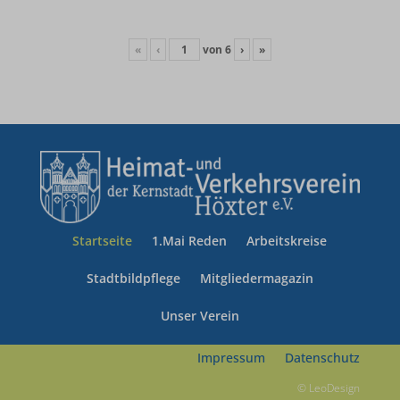
«
‹
von
6
›
»
Startseite
1.Mai Reden
Arbeitskreise
Stadtbildpflege
Mitgliedermagazin
Unser Verein
Impressum
Datenschutz
© LeoDesign