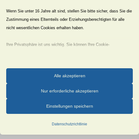
Wenn Sie unter 16 Jahre alt sind, stellen Sie bitte sicher, dass Sie die
Zustimmung eines Elternteils oder Erziehungsberechtigten für alle
Pavillon Einweihung 04
nicht wesentlichen Cookies erhalten haben.
Ihre Privatsphäre ist uns wichtig. Sie können Ihre Cookie-
Einstellungen jederzeit anpassen. Für weitere Informationen darüber,
wie wir Daten verwenden, lesen Sie bitte unsere Datenschutzrichtlinie.
Sie können Ihre Präferenzen jederzeit ändern, indem Sie auf die
Alle akzeptieren
Schaltfläche „Einstellungen“ unten klicken.
Pavillon Einweihung 05
Nur erforderliche akzeptieren
Beachten Sie, dass das Deaktivieren bestimmter Arten von Cookies
Ihr Erlebnis auf der Website und die von uns angebotenen Dienste
Einstellungen speichern
beeinträchtigen kann.
Datenschutzrichtlinie
Essenzielle
Essenzielle Cookies und Dienste ermöglichen grundlegende