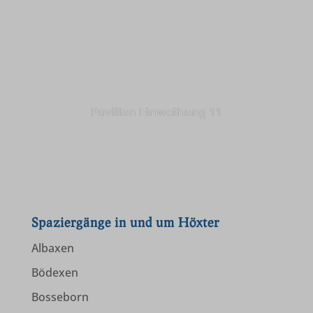
et-saving-post-*
www.gstatic.com
www.hoexter.de
www.komoot.de
Pavillon Einweihung 11
www.kreis-hoexter.de
www.landesgartenschau-hoexter.de
www.leodesign.de
www.lwl.org
Spaziergänge in und um Höxter
www.wanderbares-deutschland.de
Albaxen
www.wandermagazin.de
Bödexen
www.wanderverband.de
Bosseborn