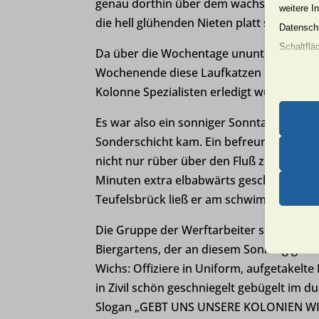
genau dorthin über dem wachsenden Sch
weitere I
die hell glühenden Nieten platt schlugen
Datenschu
Schaltflä
Da über die Wochentage ununterbrochen 
Wochenende diese Laufkatzen nicht unte
Beachten 
Kolonne Spezialisten erledigt wurden.
und die v
Es war also ein sonniger Sonntagabend, al
Sonderschicht kam. Ein befreundeter Bar
Essen
nicht nur rüber über den Fluß zu den La
Essenz
Minuten extra elbabwärts geschippert. I
ordnun
Teufelsbrück ließ er am schwimmenden A
keine
Die Gruppe der Werftarbeiter setzte sich
Biergartens, der an diesem Sonntag geram
Erford
asenha
Wichs: Offiziere in Uniform, aufgetakel
Diese 
in Zivil schön geschniegelt gebügelt im d
erford
et-edito
Slogan „GEBT UNS UNSERE KOLONIEN WIED
andere