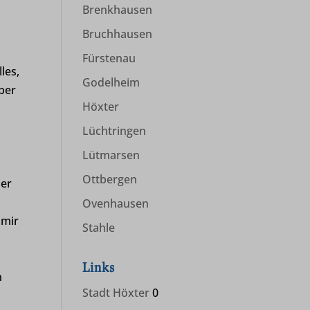
Brenkhausen
Bruchhausen
Fürstenau
les,
Godelheim
ber
Höxter
Lüchtringen
Lütmarsen
Ottbergen
Der
Ovenhausen
 mir
Stahle
Links
n
Stadt Höxter
0