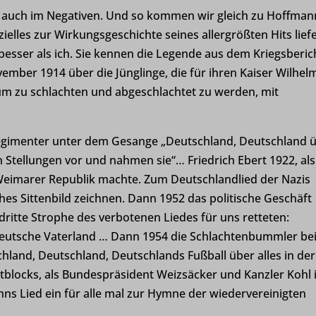
t auch im Negativen. Und so kommen wir gleich zu Hoffman
zielles zur Wirkungsgeschichte seines allergrößten Hits lief
besser als ich. Sie kennen die Legende aus dem Kriegsberic
mber 1914 über die Jünglinge, die für ihren Kaiser Wilhel
 um zu schlachten und abgeschlachtet zu werden, mit
egimenter unter dem Gesange „Deutschland, Deutschland 
en Stellungen vor und nahmen sie“… Friedrich Ebert 1922, als
eimarer Republik machte. Zum Deutschlandlied der Nazis
sches Sittenbild zeichnen. Dann 1952 das politische Geschäft
dritte Strophe des verbotenen Liedes für uns retteten:
s deutsche Vaterland … Dann 1954 die Schlachtenbummler b
chland, Deutschland, Deutschlands Fußball über alles in der
locks, als Bundespräsident Weizsäcker und Kanzler Kohl
ns Lied ein für alle mal zur Hymne der wiedervereinigten