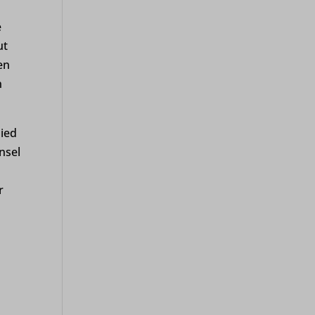
e
ut
en
n
lied
nsel
r