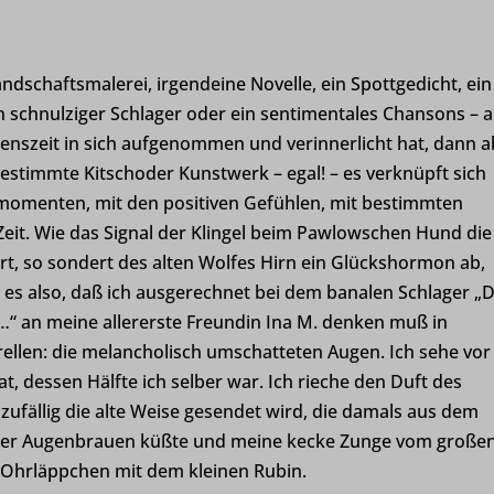
andschaftsmalerei, irgendeine Novelle, ein Spottgedicht, ein
in schnulziger Schlager oder ein sentimentales Chansons – al
enszeit in sich aufgenommen und verinnerlicht hat, dann a
estimmte Kitsch­oder Kunstwerk – egal! – es verknüpft sich
smomenten, mit den positiven Gefühlen, mit bestimmten
eit. Wie das Signal der Klingel beim Pawlowschen Hund die
rt, so sondert des alten Wolfes Hirn ein Glückshormon ab,
 es also, daß ich ausgerechnet bei dem banalen Schlager „
…“ an meine allererste Freundin Ina M. denken muß in
llen: die melancholisch umschatteten Augen. Ich sehe vor
t, dessen Hälfte ich selber war. Ich rieche den Duft des
ufällig die alte Weise gesendet wird, die damals aus dem
el ihrer Augenbrauen küßte und meine kecke Zunge vom große
 Ohrläppchen mit dem kleinen Rubin.