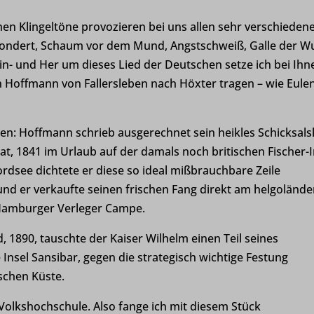
enen Klingeltöne provozieren bei uns allen sehr verschieden
sondert, Schaum vor dem Mund, Angstschweiß, Galle der W
- und Her um dieses Lied der Deutschen setze ich bei Ihn
n Hoffmann von Fallersleben nach Höxter tragen – wie Eule
en: Hoffmann schrieb ausgerechnet sein heikles Schicksals
t, 1841 im Urlaub auf der damals noch britischen Fischer-I
rdsee dichtete er diese so ideal mißbrauchbare Zeile
nd er verkaufte seinen frischen Fang direkt am helgolände
 Hamburger Verleger Campe.
, 1890, tauschte der Kaiser Wilhelm einen Teil seines
e Insel Sansibar, gegen die strategisch wichtige Festung
schen Küste.
 Volkshochschule. Also fange ich mit diesem Stück