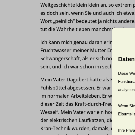
Weltgeschichte klein klein an, so extrem 
es doch sein, wenn Sie und auch ich etw
Wort „peinlich“ bedeutet ja nichts andere
tut die Wahrheit eben manchmal weh.
Ich kann mich genau daran erinnern: Es 
Fruchtwasser meiner Mutter Emma Bierma
Schwangerschaft, als er sich noch nicht
Daten
sein, und ich war schon im sechsten Mon
Diese Web
Mein Vater Dagobert hatte als Kommunist
Funktiona
Fuhlsbüttel abgesessen. Er war also sei
analysier
im normalen Arbeitsleben. Er war wieder
dieser Zeit das Kraft-durch-Freude-Schif
Wenn Sie 
Wessel“. Mein Vater war ein hochkarätig
Elterntei
der elektrischen Laufkatzen, die über die
Kran-Technik wurden, damals, die schwere
Ihre Priv