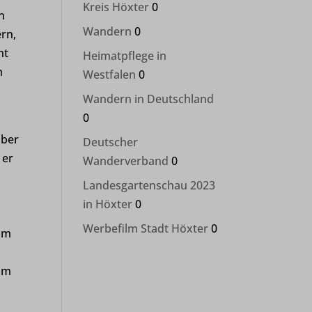
Kreis Höxter
0
n
Wandern
0
ern,
ht
Heimatpflege in
m
Westfalen
0
Wandern in Deutschland
0
über
Deutscher
 er
Wanderverband
0
Landesgartenschau 2023
in Höxter
0
Werbefilm Stadt Höxter
0
eim
 im