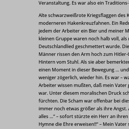
et-pb-r
Veranstaltung. Es war also ein Traditions
et-pb-r
Alte schwarzweißrote Kriegsflaggen des 
Analy
cdnjs.c
moderneren Hakenkreuzfahnen. Ein Redner
mhcook
Statis
jedem der Arbeiter ein Bier und meiner M
Besuch
wordpre
kleinen Gruppe waren noch halb voll, als
wordpre
Deutschlandlied geschmettert wurde. Die
Medi
Männer rissen den Arm hoch zum Hitler-G
wp_lan
tk_ai
Diese 
Hintern vom Stuhl. Als sie aber bemerkten,
wp-sett
eingeb
einen Moment in dieser Bewegung … und 
weniger zögerlich, wieder hin. Es war – wa
wp-sett
Arbeiter wissen mußten, daß mein Vater g
Ander
www.hvv
war. Unter diesem moralischen Druck sch
fonts.g
Diese 
hvv-hoe
fürchten. Die Scham war offenbar bei di
spezifi
fonts.g
immer noch etwas größer als ihre Angst. 
maps.g
alles …“ – sofort stürzte ein Herr an ihre
Hymne die Ehre erweisen!!“ – Mein Vater 
youtu.b
et-editi