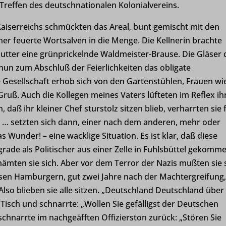
ecent-items-colors
-Treffen des deutschnationalen Kolonialvereins.
Details anzeigen
ecent-items-font_family
Kaiserreichs schmückten das Areal, bunt gemischt mit den
se
loudflare.com
 feuerte Wortsalven in die Menge. Die Kellnerin brachte
ie
tik-Cookies sammeln Nutzungsinformationen, die uns Einblicke geben, wie un
utter eine grünprickelnde Waldmeister-Brause. Die Gläser 
er mit unserer Website interagieren.
ss_logged_in_*
 nun zum Abschluß der Feierlichkeiten das obligate
Details anzeigen
ss_test_cookie
 Gesellschaft erhob sich von den Gartenstühlen, Frauen wi
en
ruß. Auch die Kollegen meines Vaters lüfteten im Reflex ih
g
Cookies und Dienste sind erforderlich, um bestimmte Medienelemente anzuze
 daß ihr kleiner Chef sturstolz sitzen blieb, verharrten sie 
ings-*
ettete Videos, Karten, Beiträge in sozialen Medien usw.
… setzten sich dann, einer nach dem anderen, mehr oder
Details anzeigen
s Wunder! – eine wacklige Situation. Es ist klar, daß diese
ings-time-*
rade als Politischer aus einer Zelle in Fuhlsbüttel gekomm
e Dienste
-hoexter.de
ämten sie sich. Aber vor dem Terror der Nazis mußten sie 
oogleapis.com
Kategorie umfasst alle Cookies, Domains und Dienste, die nicht in die andere
xter.de
esen Hamburgern, gut zwei Jahre nach der Machtergreifung
schen Kategorien fallen oder nicht eindeutig kategorisiert wurden.
static.com
Also blieben sie alle sitzen. „Deutschland Deutschland über
Details anzeigen
oogleapis.com
n Tisch und schnarrte: „Wollen Sie gefälligst der Deutschen
schnarrte im nachgeäfften Offizierston zurück: „Stören Sie
e
ng-post-*