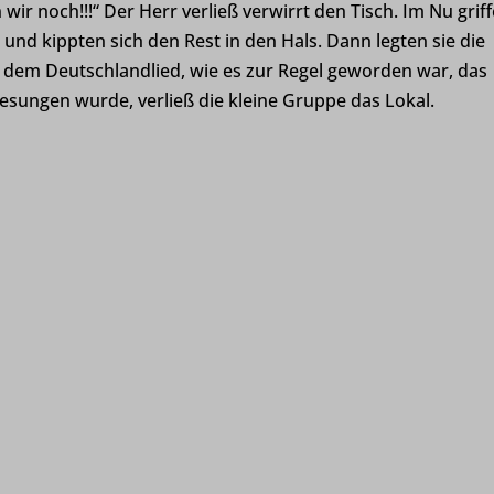
 wir noch!!!“ Der Herr verließ verwirrt den Tisch. Im Nu grif
und kippten sich den Rest in den Hals. Dann legten sie die
mmend-sync-post-*
ch dem Deutschlandlied, wie es zur Regel geworden war, das
d-post*
esungen wurde, verließ die kleine Gruppe das Lokal.
g-post-*
atic.com
xter.de
moot.de
is-hoexter.de
desgartenschau-hoexter.de
design.de
.org
derbares-deutschland.de