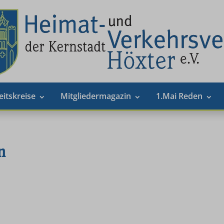
eitskreise
Mitgliedermagazin
1.Mai Reden
n