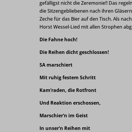
gefälligst nicht die Zeremonie!! Das regeln
die Sitzengebliebenen nach ihren Gläsern 
et-reco
Zeche für das Bier auf den Tisch. Als na
et-save
Horst Wessel-Lied mit allen Strophen abg
et-savin
Die Fahne hoch!
www.gst
Die Reihen dicht geschlossen!
www.hoe
SA marschiert
www.ko
Mit ruhig festem Schritt
www.kre
www.lan
Kam’raden, die Rotfront
www.leo
Und Reaktion erschossen,
www.lwl
Marschier’n im Geist
www.wan
In unser’n Reihen mit