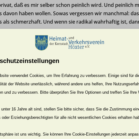
privat, daß es mir selber schon peinlich wird. Und peinlich 
as davon haben wollen. Sowas vergessen wir manchmal: da
s als schmerzhaft. Und wenn sie radikal wahrhaftig ist, dan
passierte mir im Sommer 1936. Da schwamm ich noch selig 
nn, also im bequem gewölbten Bauch, in einer Phase der
 gesenkt hatte. Es könnte also im Altweibersommer gewesen
schutzeinstellungen
at.
site verwendet Cookies, um Ihre Erfahrung zu verbessern. Einige sind für di
 grade eine zweijährige Haftstrafe im gefürchteten Zucht
lität der Website unerlässlich, während andere uns helfen, Ihre Nutzungserfa
t einem knappen Jahr raus aus dem Naziknast und wieder dri
en und zu verbessern. Bitte überprüfen Sie Ihre Optionen und treffen Sie Ihre
 eingestellt worden von der Werft Blohm & Voß. Dort wurde
f „Wilhelm Gustloff“ gebaut und der KdF-Luxusdampfer „Hor
unter 16 Jahre alt sind, stellen Sie bitte sicher, dass Sie die Zustimmung ei
er Schlosser-Maschinenbauer und spezialisiert auf die Wart
ls oder Erziehungsberechtigten für alle nicht wesentlichen Cookies erhalten ha
 Stahlseile der Hellige immerzu hin und her fahren. Mit dies
n Eisenteile für die Schiffsbauer von oben herunter gelas
atsphäre ist uns wichtig. Sie können Ihre Cookie-Einstellungen jederzeit anpa