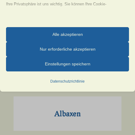
Ihre Privatsphäre ist uns wichtig. Sie können Ihre Cookie-
Einstellungen jederzeit anpassen. Für weitere Informationen darüber,
wie wir Daten verwenden, lesen Sie bitte unsere Datenschutzrichtlinie.
Sie können Ihre Präferenzen jederzeit ändern, indem Sie auf die
Alle akzeptieren
Schaltfläche „Einstellungen“ unten klicken.
Nur erforderliche akzeptieren
Beachten Sie, dass das Deaktivieren bestimmter Arten von Cookies
Spaziergänge in und um
Ihr Erlebnis auf der Website und die von uns angebotenen Dienste
Einstellungen speichern
Höxter
beeinträchtigen kann.
Datenschutzrichtlinie
Essenzielle
Essenzielle Cookies und Dienste ermöglichen grundlegende
Funktionen und sind für das ordnungsgemäße Funktionieren der
Website erforderlich. Diese Cookies und Dienste erfordern keine
Albaxen
Zustimmung des Nutzers gemäß der DSGVO.
Details anzeigen