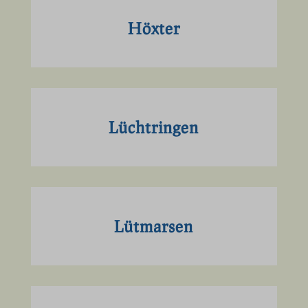
www.komoot.de
Höxter
www.kreis-hoexter.de
www.landesgartenschau-hoexter.de
www.leodesign.de
www.lwl.org
Lüchtringen
www.wanderbares-deutschland.de
www.wandermagazin.de
www.wanderverband.de
Lütmarsen
www.westfaelischerheimatbund.de