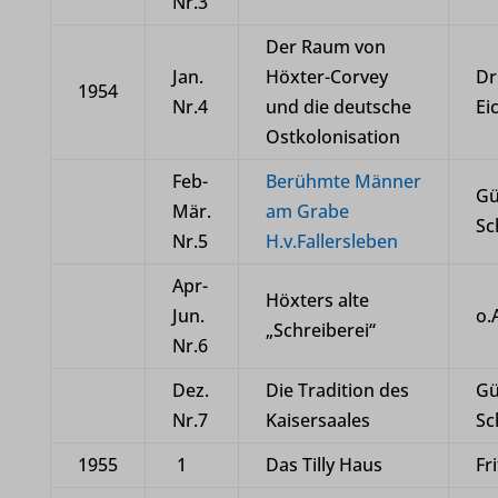
Nr.3
Der Raum von
Jan.
Höxter-Corvey
Dr
1954
Nr.4
und die deutsche
Ei
Ostkolonisation
Feb-
Berühmte Männer
Gü
Mär.
am Grabe
Sc
Nr.5
H.v.Fallersleben
Apr-
Höxters alte
Jun.
o.
„Schreiberei“
Nr.6
Dez.
Die Tradition des
Gü
Nr.7
Kaisersaales
Sc
1955
1
Das Tilly Haus
Fr