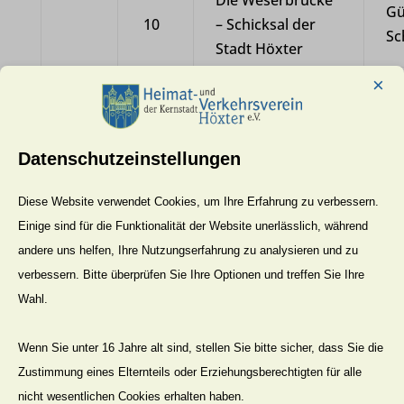
Gü
10
– Schicksal der
Sc
Stadt Höxter
×
Dr. Paulinis
11
gefährliche
Fr
Münchhausiaden
Datenschutzeinstellungen
Stadtschenke
o.
Litto als Vorbild
Diese Website verwendet Cookies, um Ihre Erfahrung zu verbessern.
Einige sind für die Funktionalität der Website unerlässlich, während
Unruhige
andere uns helfen, Ihre Nutzungserfahrung zu analysieren und zu
12
Christnacht im
o.
verbessern. Bitte überprüfen Sie Ihre Optionen und treffen Sie Ihre
Jahre 1621
Wahl.
Rückblick auf das
St
1956
1
Jahr 1955
Ho
Wenn Sie unter 16 Jahre alt sind, stellen Sie bitte sicher, dass Sie die
Das Bier schmeckt
Zustimmung eines Elternteils oder Erziehungsberechtigten für alle
3
o.
nach Seife
nicht wesentlichen Cookies erhalten haben.