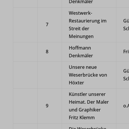
Denkmäler
Westwerk-
Restaurierung im
Gü
7
Streit der
Sc
Meinungen
Hoffmann
8
Fr
Denkmäler
Unsere neue
Gü
Weserbrücke von
Sc
Höxter
Künstler unserer
Heimat. Der Maler
9
o.
und Graphiker
Fritz Klemm
Die Weserbrücke