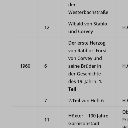
der
Westerbachstraße
Wibald von Stablo
12
H.
und Corvey
Der erste Herzog
von Ratibor, Fürst
von Corvey und
1960
6
seine Brüder in
H.
der Geschichte
des 19. Jahrh.
1.
Teil
7
2
.Teil
von Heft 6
H.
Ob
Höxter – 100 Jahre
11
Fri
Garnisonstadt
Bi