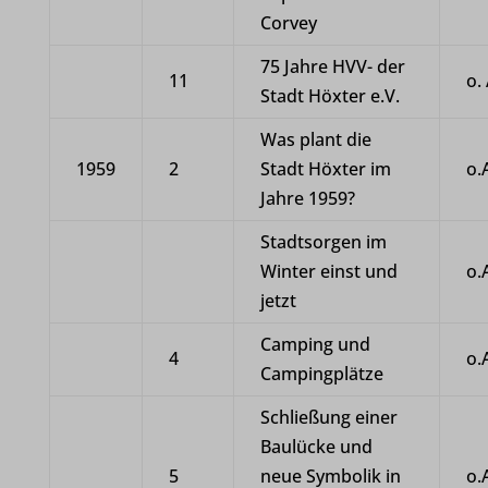
www.hoexter.de
Corvey
www.komoot.de
75 Jahre HVV- der
11
o. 
Stadt Höxter e.V.
www.kreis-hoexter.de
Was plant die
www.landesgartenschau-hoexter.de
1959
2
Stadt Höxter im
o.
www.leodesign.de
Jahre 1959?
www.lwl.org
Stadtsorgen im
www.wanderbares-deutschland.de
Winter einst und
o.
jetzt
www.wandermagazin.de
Camping und
www.wanderverband.de
4
o.
Campingplätze
www.westfaelischerheimatbund.de
Schließung einer
Baulücke und
5
neue Symbolik in
o.