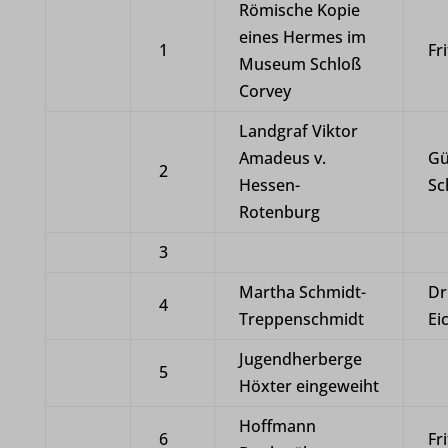
Römische Kopie
eines Hermes im
1
Fr
Museum Schloß
Corvey
Landgraf Viktor
Amadeus v.
Gü
2
Hessen-
Sc
Rotenburg
3
Martha Schmidt-
Dr
4
Treppenschmidt
Ei
Jugendherberge
5
Höxter eingeweiht
Hoffmann
6
Fr