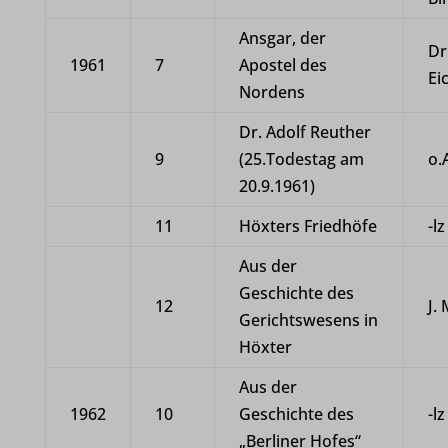
Ansgar, der
Dr
1961
7
Apostel des
Ei
Nordens
Dr. Adolf Reuther
9
(25.Todestag am
o.
20.9.1961)
11
Höxters Friedhöfe
-lz
Aus der
Geschichte des
12
J.
Gerichtswesens in
Höxter
Aus der
1962
10
Geschichte des
-lz
„Berliner Hofes“