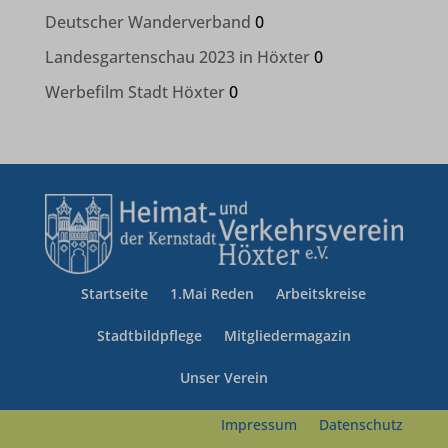
maps.googleapis.com
Deutscher Wanderverband
0
Details anzeigen
youtu.be
Landesgartenschau 2023 in Höxter
0
et-editing-post-*
Werbefilm Stadt Höxter
0
et-recommend-sync-post-*
et-saved-post*
et-saving-post-*
www.gstatic.com
www.hoexter.de
Startseite
1.Mai Reden
Arbeitskreise
www.komoot.de
Stadtbildpflege
Mitgliedermagazin
www.kreis-hoexter.de
Unser Verein
www.landesgartenschau-hoexter.de
Impressum
Datenschutz
www.leodesign.de