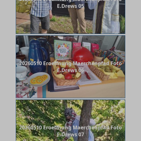
E.Drews 05
20260510 Eroeffnung Maerchenpfad Foto
E.Drews 06
20260510 Eroeffnung Maerchenpfad Foto
E.Drews 07