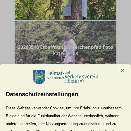
20260510 Eroeffnung Maerchenpfad Foto
E.Drews 08
×
Datenschutzeinstellungen
20260510 Eroeffnung Maerchenpfad Foto
Diese Website verwendet Cookies, um Ihre Erfahrung zu verbessern.
E.Drews 09
Einige sind für die Funktionalität der Website unerlässlich, während
andere uns helfen, Ihre Nutzungserfahrung zu analysieren und zu