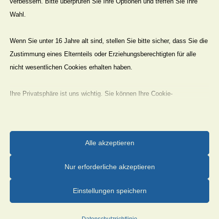
verbessern. Bitte überprüfen Sie Ihre Optionen und treffen Sie Ihre
Wahl.
Wenn Sie unter 16 Jahre alt sind, stellen Sie bitte sicher, dass Sie die
Zustimmung eines Elternteils oder Erziehungsberechtigten für alle
20260510 Eroeffnung Maerchenpfad Foto
nicht wesentlichen Cookies erhalten haben.
E.Drews 10
Ihre Privatsphäre ist uns wichtig. Sie können Ihre Cookie-
Einstellungen jederzeit anpassen. Für weitere Informationen darüber,
wie wir Daten verwenden, lesen Sie bitte unsere Datenschutzrichtlinie.
Sie können Ihre Präferenzen jederzeit ändern, indem Sie auf die
Alle akzeptieren
Schaltfläche „Einstellungen“ unten klicken.
20260510 Eroeffnung Maerchenpfad Foto
Nur erforderliche akzeptieren
E.Drews 11
Beachten Sie, dass das Deaktivieren bestimmter Arten von Cookies
Ihr Erlebnis auf der Website und die von uns angebotenen Dienste
Einstellungen speichern
beeinträchtigen kann.
Datenschutzrichtlinie