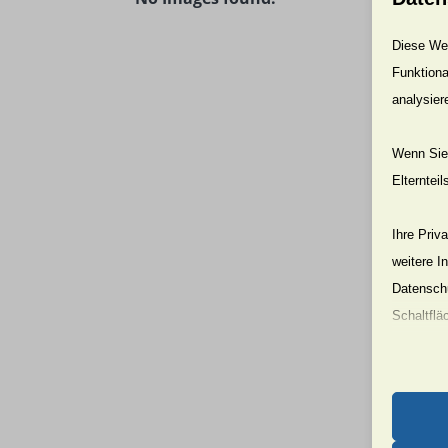
Diese Web
Funktiona
analysier
Wenn Sie 
Elterntei
Ihre Priv
weitere I
Datenschu
Schaltflä
Beachten 
und die v