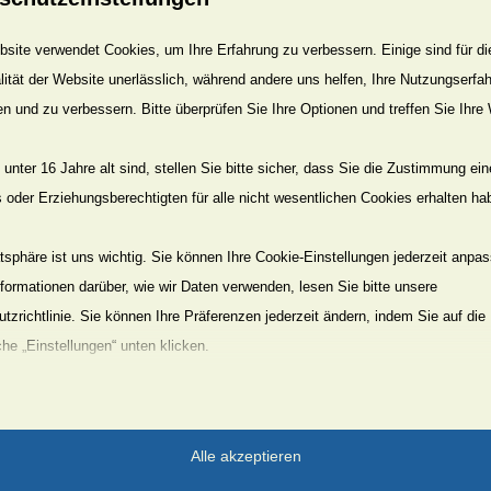
site verwendet Cookies, um Ihre Erfahrung zu verbessern. Einige sind für di
lität der Website unerlässlich, während andere uns helfen, Ihre Nutzungserfa
en und zu verbessern. Bitte überprüfen Sie Ihre Optionen und treffen Sie Ihre
unter 16 Jahre alt sind, stellen Sie bitte sicher, dass Sie die Zustimmung ei
ls oder Erziehungsberechtigten für alle nicht wesentlichen Cookies erhalten ha
atsphäre ist uns wichtig. Sie können Ihre Cookie-Einstellungen jederzeit anpa
nformationen darüber, wie wir Daten verwenden, lesen Sie bitte unsere
tzrichtlinie. Sie können Ihre Präferenzen jederzeit ändern, indem Sie auf die
che „Einstellungen“ unten klicken.
Sie, dass das Deaktivieren bestimmter Arten von Cookies Ihr Erlebnis auf d
on uns angebotenen Dienste beeinträchtigen kann.
Alle akzeptieren