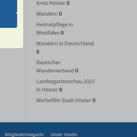
Kreis Höxter
0
 das
Wandern
0
 erfordern
Heimatpflege in
Westfalen
0
Wandern in Deutschland
0
Deutscher
 unter
Wanderverband
0
assen.
Landesgartenschau 2023
in Höxter
0
Werbefilm Stadt Höxter
0
sere
Mitgliedermagazin
Unser Verein