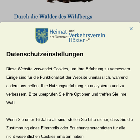
Durch die Wälder des Wildbergs
von
Björn Christ
|
27.06.2026
|
Aktuell
×
Der Arbeitskreis Wandern des HVV lädt Sie zu
einer hochsommerlichen Wanderung ein. Sie
Datenschutzeinstellungen
führt vom Parkplatz am Dorfeingang von
Amelunxen in südlicher Richtung über einen
Diese Website verwendet Cookies, um Ihre Erfahrung zu verbessern.
Rundweg auf die Anhöhen des Wildberges
Einige sind für die Funktionalität der Website unerlässlich, während
durch Wälder, Wiesen und Feldmark zum
andere uns helfen, Ihre Nutzungserfahrung zu analysieren und zu
Ausgangspunkt zurück....
verbessern. Bitte überprüfen Sie Ihre Optionen und treffen Sie Ihre
Wahl.
40 Jahre Stadtarchäologie Höxter
von
Björn Christ
|
27.06.2026
|
Aktuell
Wenn Sie unter 16 Jahre alt sind, stellen Sie bitte sicher, dass Sie die
Zustimmung eines Elternteils oder Erziehungsberechtigten für alle
Liebe Mitglieder und Freund des HVV Höxter,
nicht wesentlichen Cookies erhalten haben.