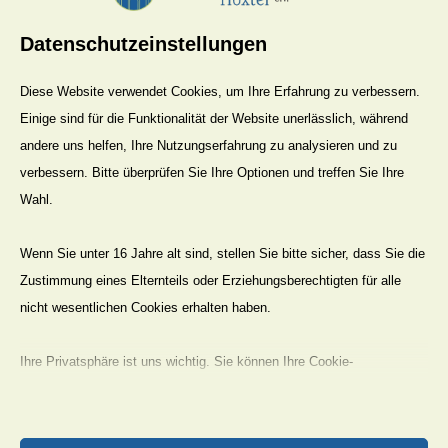
Westfalens
Datenschutzeinstellungen
Das Heilig-Geist-
Hospital in Höxter
Diese Website verwendet Cookies, um Ihre Erfahrung zu verbessern.
5/6
und das Siechenhaus
Einige sind für die Funktionalität der Website unerlässlich, während
vor dem
andere uns helfen, Ihre Nutzungserfahrung zu analysieren und zu
Stummrigetor
verbessern. Bitte überprüfen Sie Ihre Optionen und treffen Sie Ihre
10
Corveyer Altarblätter
Wahl.
Das
Wenn Sie unter 16 Jahre alt sind, stellen Sie bitte sicher, dass Sie die
10
Neugliederungsgesetz
Zustimmung eines Elternteils oder Erziehungsberechtigten für alle
1.1.1970
nicht wesentlichen Cookies erhalten haben.
Die Großgemeinde
1970
1
Höxter
Ihre Privatsphäre ist uns wichtig. Sie können Ihre Cookie-
Einstellungen jederzeit anpassen. Für weitere Informationen darüber,
Rückblick
wie wir Daten verwenden, lesen Sie bitte unsere Datenschutzrichtlinie.
3
Städtepartnerschaft
Sie können Ihre Präferenzen jederzeit ändern, indem Sie auf die
Höxter-Corbie