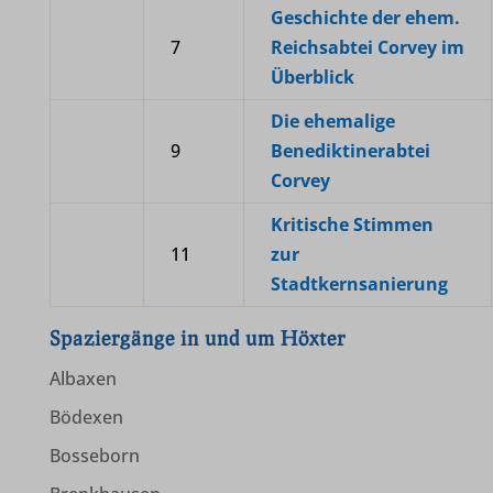
Geschichte der ehem.
nicht in die anderen spezifischen Kategorien fallen oder nicht
fonts.gstatic.com
7
Reichsabtei Corvey im
eindeutig kategorisiert wurden.
Überblick
maps.googleapis.com
Details anzeigen
youtu.be
Die ehemalige
9
Benediktinerabtei
et-editing-post-*
Corvey
et-recommend-sync-post-*
Kritische Stimmen
et-saved-post*
11
zur
Stadtkernsanierung
et-saving-post-*
www.gstatic.com
Spaziergänge in und um Höxter
www.hoexter.de
Albaxen
www.komoot.de
Bödexen
www.kreis-hoexter.de
Bosseborn
www.landesgartenschau-hoexter.de