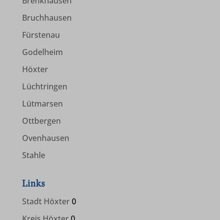
Brenkhausen
Bruchhausen
www.leodesign.de
Fürstenau
www.lwl.org
Godelheim
www.wanderbares-deutschland.de
Höxter
www.wandermagazin.de
Lüchtringen
www.wanderverband.de
Lütmarsen
www.westfaelischerheimatbund.de
Ottbergen
Ovenhausen
Stahle
Links
Stadt Höxter
0
Kreis Höxter
0