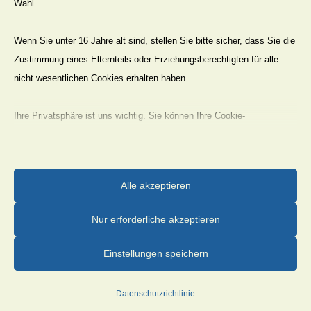
Wahl.
Bosseborn
Brenkhausen
Wenn Sie unter 16 Jahre alt sind, stellen Sie bitte sicher, dass Sie die
Zustimmung eines Elternteils oder Erziehungsberechtigten für alle
Bruchhausen
nicht wesentlichen Cookies erhalten haben.
Fürstenau
Godelheim
Ihre Privatsphäre ist uns wichtig. Sie können Ihre Cookie-
Einstellungen jederzeit anpassen. Für weitere Informationen darüber,
Höxter
wie wir Daten verwenden, lesen Sie bitte unsere Datenschutzrichtlinie.
Lüchtringen
Sie können Ihre Präferenzen jederzeit ändern, indem Sie auf die
Lütmarsen
Alle akzeptieren
Schaltfläche „Einstellungen“ unten klicken.
Ottbergen
Nur erforderliche akzeptieren
Beachten Sie, dass das Deaktivieren bestimmter Arten von Cookies
Ovenhausen
Ihr Erlebnis auf der Website und die von uns angebotenen Dienste
Einstellungen speichern
Stahle
beeinträchtigen kann.
Datenschutzrichtlinie
Links
Essenzielle