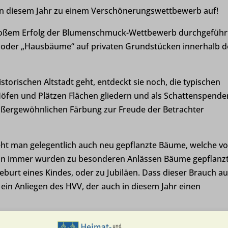
in diesem Jahr zu einem
Verschönerungswettbewerb auf!
großem Erfolg der Blumenschmuck-Wettbewerb
durchgeführ
r- oder „Hausbäume“ auf privaten
Grundstücken innerhalb d
storischen Altstadt geht, entdeckt sie noch, die typischen
Höfen und Plätzen Flächen gliedern und als Schattenspende
außergewöhnlichen Färbung zur Freude der
Betrachter
t man gelegentlich auch neu gepflanzte
Bäume, welche v
hon immer wurden zu
besonderen Anlässen Bäume gepflanzt
eburt eines Kindes, oder zu Jubiläen. Dass dieser Brauch a
 ein Anl
ie
gen des HVV, der auch in diesem Jahr einen
Jury auf den Weg machen um die Gewinner
festzulegen. Gep