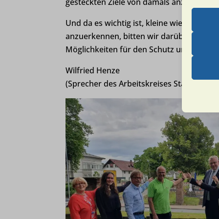
gesteckten Ziele von damals anzuknüpfe
und die v
Und da es wichtig ist, kleine wie große 
anzuerkennen, bitten wir darüber nachzu
Essen
Möglichkeiten für den Schutz und den Er
Essenz
ordnun
Wilfried Henze
keine
(Sprecher des Arbeitskreises Stadtbildpfl
Erford
asenha
Diese 
erford
et-edito
andere
et-pb-r
et-pb-r
Analy
cdnjs.c
mhcook
Statis
Besuch
wordpre