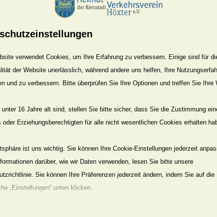
äger in das historische
Rathaus der Stadt einzuladen, wo d
rbert
Drews, die Preise im würdigen Rahmen übergeben
rmeister Daniel Hartmann freundlicherweise die
schutzeinstellungen
site verwendet Cookies, um Ihre Erfahrung zu verbessern. Einige sind für di
scheine der Werbegemeinschaft geben, die dann bei
der
lität der Website unerlässlich, während andere uns helfen, Ihre Nutzungserfa
nd. So hoffen Vorstand und Beirat die
Wirtschaftskraft zu
en und zu verbessern. Bitte überprüfen Sie Ihre Optionen und treffen Sie Ihre
gemeinschaft durch
Aktionen wie „Höxter blüht auf“ zu
unter 16 Jahre alt sind, stellen Sie bitte sicher, dass Sie die Zustimmung ei
ls oder Erziehungsberechtigten für alle nicht wesentlichen Cookies erhalten ha
rz 1991 verabschiedete der Rat der Stadt
Höxter eine
Gültigkeit hatte. Ziel dieser
Satzung war, die Erhaltung od
atsphäre ist uns wichtig. Sie können Ihre Cookie-Einstellungen jederzeit anpa
t eines
artgerechten Baumbestandes, Abwehr schädlicher
nformationen darüber, wie wir Daten verwenden, lesen Sie bitte unsere
e Sicherstellung der Leistungsfähigkeit des Naturhaushaltes
tzrichtlinie. Sie können Ihre Präferenzen jederzeit ändern, indem Sie auf die
errolle übernommen und die höxtersche Satzung wurde von
che „Einstellungen“ unten klicken.
ider beschloss der Rat der Stadt Höxter im Jahr
2007 di
fen, dass es mit der
Landesgartenschau 2023 gelingt, an di
Sie, dass das Deaktivieren bestimmter Arten von Cookies Ihr Erlebnis auf d