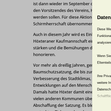
ist dann wieder im September die Preistr
den Vorsitzendes des Vereins, Herrn No
werden sollen. Für diese Aktion hat
Bürge
Daten
Schirmherrschaft übernommen.
Diese Web
Auch in
diesem Jahr wird es Einkaufsgut
Funktiona
Höxteraner Kaufmannschaft einzulösen si
analysier
stärken und die Bemühungen der Werbe
honorieren.
Wenn Sie 
Elterntei
Vor mehr als dreißig Jahren, genau im Mä
Baumschutzsatzung, die bis zum Jahr 2007 
Ihre Priv
Verbesserung des Stadtklimas, der Erhal
weitere I
Entwicklungen auf den Menschen
und di
Datenschu
Damals hatte Höxter
damit eine Vorreit
Schaltflä
vielen
anderen Kommunen übernommen. Le
Abschaffung der Satzung. Es bleibt zu hof
Beachten 