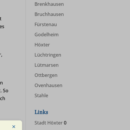
Brenkhausen
Bruchhausen
t
Fürstenau
es
Godelheim
Höxter
r,
Lüchtringen
Lütmarsen
Ottbergen
on
Ovenhausen
. So
Stahle
uch
Links
Stadt Höxter
0
×
lant