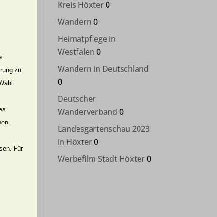
Kreis Höxter
0
urch
Wandern
0
Heimatpflege in
Westfalen
0
e
Wandern in Deutschland
hrung zu
0
 Wahl.
Deutscher
nes
Wanderverband
0
ben.
Landesgartenschau 2023
er
in Höxter
0
ssen. Für
Werbefilm Stadt Höxter
0
.
e
e
er Website