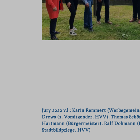
wordpre
Medi
wp_lan
tk_ai
Diese 
wp-sett
eingeb
wp-sett
Ander
www.hvv
fonts.g
Diese 
hvv-hoe
spezifi
fonts.g
maps.g
youtu.b
et-editi
Jury 2022 v.l.: Karin Remmert (Werbegemeins
et-reco
Drews (1. Vorsitzender, HVV), Thomas Schön
Hartmann (Bürgermeister), Ralf Dohmann (Fr
et-save
Stadtbildpflege, HVV)
et-savin