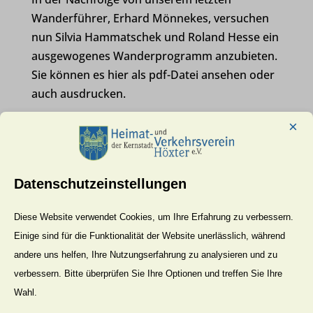
Wanderführer, Erhard Mönnekes, versuchen
nun Silvia Hammatschek und Roland Hesse ein
ausgewogenes Wanderprogramm anzubieten.
Sie können es hier als pdf-Datei ansehen oder
auch ausdrucken.
Wanderprogramm 1. Halbjahr 2020 des HVV-
×
Höxter
Datenschutzeinstellungen
Spaziergänge in und um Höxter
Diese Website verwendet Cookies, um Ihre Erfahrung zu verbessern.
Albaxen
Einige sind für die Funktionalität der Website unerlässlich, während
andere uns helfen, Ihre Nutzungserfahrung zu analysieren und zu
Bödexen
verbessern. Bitte überprüfen Sie Ihre Optionen und treffen Sie Ihre
Bosseborn
Wahl.
Brenkhausen