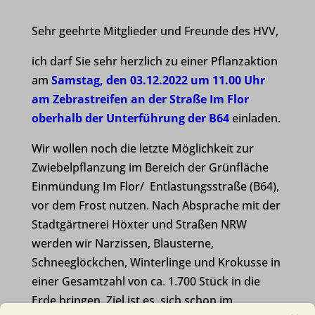
Sehr geehrte Mitglieder und Freunde des HVV,
ich darf Sie sehr herzlich
zu einer Pflanzaktion
am
Samstag, den
03.12
.2022 um 11.00 Uhr
am Zebrast
rei
fen an der Straße I
m
Flor
oberhalb der Unterführung der B64
einladen.
Wir wollen noch die letzte Möglichkeit zur
Zwiebelpflanzung im Bereich der Grünfläche
Einmündung Im Flor/ Entlastungsstraße (B
64
),
vor dem Frost nutzen.
Nach Absprache mit der
Stadtgärtnerei Höxter und Straßen NRW
werden wir Narzissen,
Blausterne,
Schnee
glöckchen, Winterlinge und Krokusse in
einer Gesamtzahl von ca. 1.700
Stück in die
Erde bringen. Ziel ist es, sich schon im