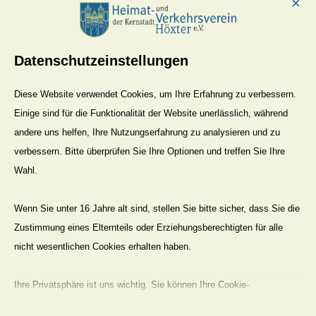
×
nächsten Jahr an diesen Frühlingsboten
zu
erfreuen.
Um eine kurze Rückmeldung bei Teilnahme
Datenschutzeinstellungen
wird gebeten. Soweit vorhanden bitte
Spaten
und Handschaufeln mitbringen.
Diese Website verwendet Cookies, um Ihre Erfahrung zu verbessern.
In der Hoffnung auf gutes Pflanzwetter und
Einige sind für die Funktionalität der Website unerlässlich, während
rege Teilnahme,
verbleibe ich, auch im Namen
andere uns helfen, Ihre Nutzungserfahrung zu analysieren und zu
des Vorstandes
verbessern. Bitte überprüfen Sie Ihre Optionen und treffen Sie Ihre
Wahl.
mit vielen Grüßen
Norbert Drews
Wenn Sie unter 16 Jahre alt sind, stellen Sie bitte sicher, dass Sie die
Zustimmung eines Elternteils oder Erziehungsberechtigten für alle
nicht wesentlichen Cookies erhalten haben.
Spaziergänge in und um Höxter
Ihre Privatsphäre ist uns wichtig. Sie können Ihre Cookie-
Albaxen
Einstellungen jederzeit anpassen. Für weitere Informationen darüber,