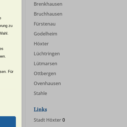
Brenkhausen
Bruchhausen
e
Fürstenau
hrung zu
Godelheim
 Wahl.
n
Höxter
nes
Lüchtringen
ben.
Lütmarsen
ssen. Für
Ottbergen
Ovenhausen
Stahle
Links
er Website
Stadt Höxter
0