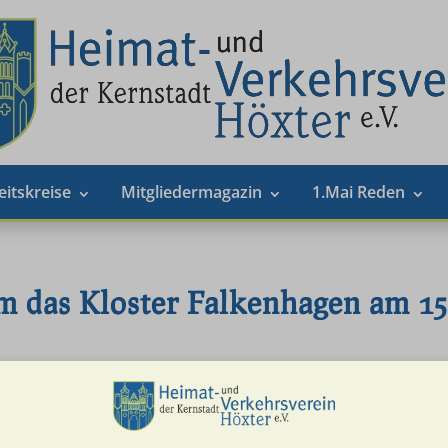
eitskreise
Mitgliedermagazin
1.Mai Reden
m das Kloster Falkenhagen am 15
rn