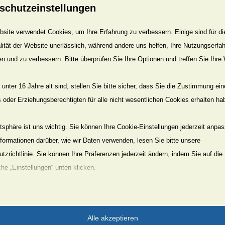
schutzeinstellungen
gen, Rischenau, Isenberg, Henkenbrink „Alter Kirchweg“
umgebung
site verwendet Cookies, um Ihre Erfahrung zu verbessern. Einige sind für di
lität der Website unerlässlich, während andere uns helfen, Ihre Nutzungserfa
unden
en und zu verbessern. Bitte überprüfen Sie Ihre Optionen und treffen Sie Ihre
rkplatz „Berliner Platz“ und Bildung von Fahrgemeinschafte
unter 16 Jahre alt sind, stellen Sie bitte sicher, dass Sie die Zustimmung ei
önnekes: 05271/ 35311
ls oder Erziehungsberechtigten für alle nicht wesentlichen Cookies erhalten ha
umhafte Wanderung rund um das Kloster
gen. Wir starten am Kloster und erreichen Rischenau,
atsphäre ist uns wichtig. Sie können Ihre Cookie-Einstellungen jederzeit anpa
des Niederbachs geht es über den Isenberg nach
nformationen darüber, wie wir Daten verwenden, lesen Sie bitte unsere
ink. Der Ausblick auf das Lippische Bergland entlohnt
tzrichtlinie. Sie können Ihre Präferenzen jederzeit ändern, indem Sie auf die
die Aufstiegsmühen. Weiter geht es zum Klosterberg und
che „Einstellungen“ unten klicken.
 „Alter Kirchweg“ zurück nach Falkenhagen.
ßend: In einem halbstündigen Rundgang erhalten wir von
ter Seite einen Überblick über das ehemalige Kloster
Sie, dass das Deaktivieren bestimmter Arten von Cookies Ihr Erlebnis auf d
agen
on uns angebotenen Dienste beeinträchtigen kann.
Alle akzeptieren