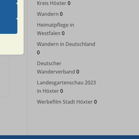
Kreis Höxter
0
Wandern
0
 das
Heimatpflege in
 erfordern
Westfalen
0
Wandern in Deutschland
s
0
Deutscher
 unter
Wanderverband
0
assen.
Landesgartenschau 2023
in Höxter
0
Werbefilm Stadt Höxter
0
sere