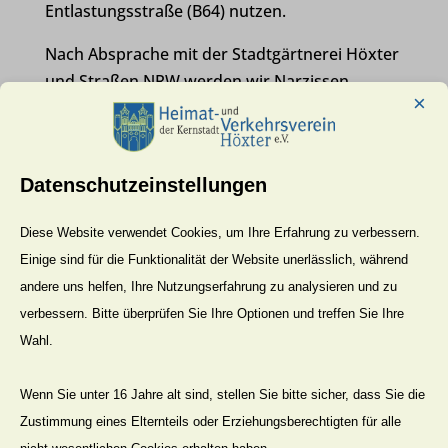
Entlastungsstraße (B64) nutzen.
Nach Absprache mit der Stadtgärtnerei Höxter
und Straßen NRW werden wir Narzissen,
×
Sternhyazinthen, Traubenhyazinthen und
Krokusse in einer Gesamtzahl von ca. 1.250
Stück in die Erde bringen. Ziel ist es, sich schon
Datenschutzeinstellungen
im nächsten Jahr an diesen Frühlingsboten zu
erfreuen.
Diese Website verwendet Cookies, um Ihre Erfahrung zu verbessern.
Um eine kurze Rückmeldung bei Teilnahme
Einige sind für die Funktionalität der Website unerlässlich, während
wird gebeten. Soweit vorhanden bitte Spaten
andere uns helfen, Ihre Nutzungserfahrung zu analysieren und zu
und Handschaufeln mitbringen.
verbessern. Bitte überprüfen Sie Ihre Optionen und treffen Sie Ihre
Wahl.
In der Hoffnung auf gutes Pflanzwetter und
rege Teilnahme, verbleibe ich, auch im Namen
Wenn Sie unter 16 Jahre alt sind, stellen Sie bitte sicher, dass Sie die
des Vorstandes
Zustimmung eines Elternteils oder Erziehungsberechtigten für alle