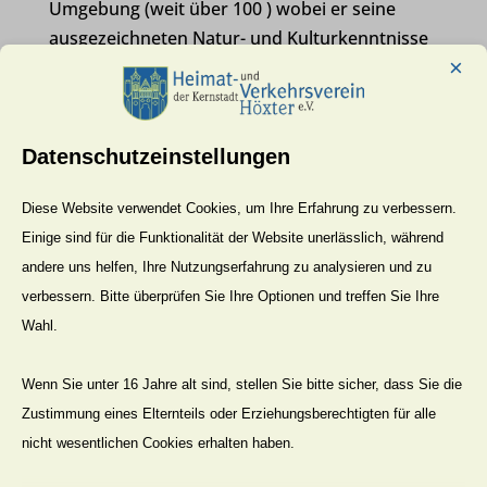
Umgebung (weit über 100 ) wobei er seine
ausgezeichneten Natur- und Kulturkenntnisse
×
vermittelte. So war wieder für den 13. Mai von
ihm eine Wanderung zur Orchideenblüte auf
den Burgberg geplant die er nun leider nicht
mehr durchführen kann. Er ist auch im
Datenschutzeinstellungen
Eggegebirgsverein als Wanderführer tätig
Diese Website verwendet Cookies, um Ihre Erfahrung zu verbessern.
gewesen. Bei der letzten
Einige sind für die Funktionalität der Website unerlässlich, während
Jahreshauptversammlung im April hatte er sein
andere uns helfen, Ihre Nutzungserfahrung zu analysieren und zu
Verzicht zur weiteren Mitarbeit im Beirat
verbessern. Bitte überprüfen Sie Ihre Optionen und treffen Sie Ihre
unseres Vereins erklärt, dem er seit 1995
Wahl.
angehörte. Er wohnte mit seiner Gattin Karin
Rose, die ihn über all die Jahre beim Wandern
Wenn Sie unter 16 Jahre alt sind, stellen Sie bitte sicher, dass Sie die
begleitet hat, in Holzminden. Seiner Karin und
Zustimmung eines Elternteils oder Erziehungsberechtigten für alle
allen Angehörigen gilt unser aufrichtiges
nicht wesentlichen Cookies erhalten haben.
Mitgefühl.