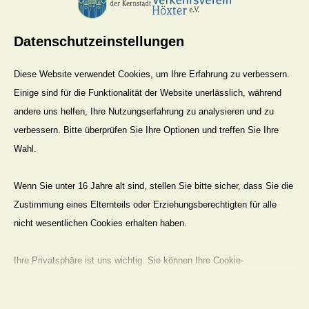
8 Euro für Mitglieder
10 Euro
Datenschutzeinstellungen
für Nichtmitglieder
Fahrtkosten
Jugendliche ohne
Diese Website verwendet Cookies, um Ihre Erfahrung zu verbessern.
eigenes Einkommen
Einige sind für die Funktionalität der Website unerlässlich, während
sind frei
andere uns helfen, Ihre Nutzungserfahrung zu analysieren und zu
Der HVV bietet diese
verbessern. Bitte überprüfen Sie Ihre Optionen und treffen Sie Ihre
ausgearbeitete
Wahl.
Route unter
sachkundiger
Wenn Sie unter 16 Jahre alt sind, stellen Sie bitte sicher, dass Sie die
Begleitung an. Die
Zustimmung eines Elternteils oder Erziehungsberechtigten für alle
Beteiligung
Teilnehmer nehmen
nicht wesentlichen Cookies erhalten haben.
auf eigenes Risiko
und Gefahr teil. Eine
Ihre Privatsphäre ist uns wichtig. Sie können Ihre Cookie-
Haftung durch den
Einstellungen jederzeit anpassen. Für weitere Informationen darüber,
HVV ist
wie wir Daten verwenden, lesen Sie bitte unsere Datenschutzrichtlinie.